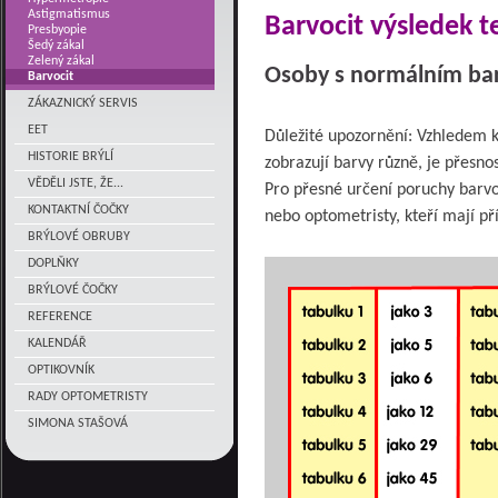
Astigmatismus
Barvocit výsledek t
Presbyopie
Šedý zákal
Zelený zákal
Osoby s normálním bar
Barvocit
ZÁKAZNICKÝ SERVIS
EET
Důležité upozornění: Vzhledem k
HISTORIE BRÝLÍ
zobrazují barvy různě, je přesno
VĚDĚLI JSTE, ŽE...
Pro přesné určení poruchy barvo
KONTAKTNÍ ČOČKY
nebo optometristy, kteří mají př
BRÝLOVÉ OBRUBY
DOPLŇKY
BRÝLOVÉ ČOČKY
REFERENCE
KALENDÁŘ
OPTIKOVNÍK
RADY OPTOMETRISTY
SIMONA STAŠOVÁ