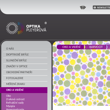
Optika Pleyerová
OKO A VIDĚNÍ
BARVOCIT
O NÁS
DIOPTRICKÉ BRÝLE
SLUNEČNÍ BRÝLE
ZNAČKY V OPTICE
OBCHODNÍ PARTNEŘI
FOTOGALERIE
MĚŘENÍ ZRAKU
OKO A VIDĚNÍ
Oko
Zraková ostrost
Refrakční vady
Myopia
Hypermetropie