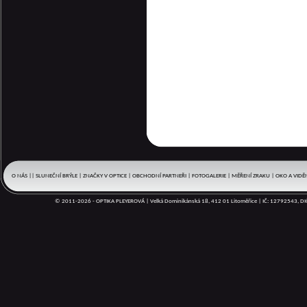
O NÁS
|
|
SLUNEČNÍ BRÝLE
|
ZNAČKY V OPTICE
|
OBCHODNÍ PARTNEŘI
|
FOTOGALERIE
|
MĚŘENÍ ZRAKU
|
OKO A VIDĚ
BRÝLOVÉ OBRUBY
|
DOPLŇKY
|
BRÝLOVÉ ČOČKY
|
REFERENCE
|
|
KALENDÁŘ
|
© 2011-2026 - OPTIKA PLEYEROVÁ | Velká Dominikánská 18, 412 01 Litoměřice | IČ: 12792543, 