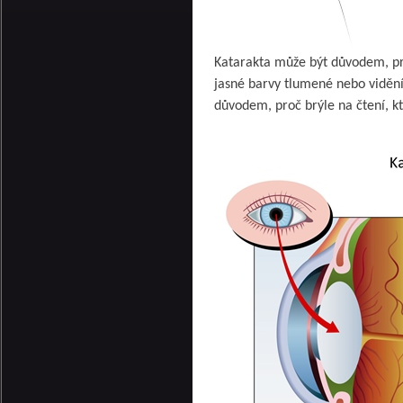
Katarakta může být důvodem, pr
jasné barvy tlumené nebo vidění
důvodem, proč brýle na čtení, k