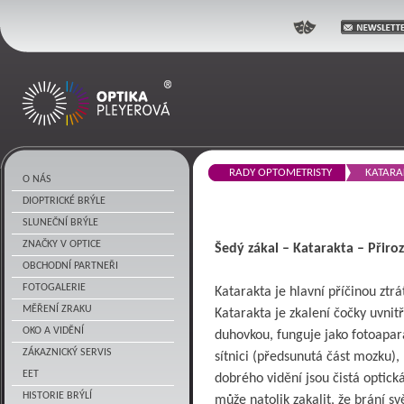
Optika Pleyerová
RADY OPTOMETRISTY
KATARAK
O NÁS
DIOPTRICKÉ BRÝLE
SLUNEČNÍ BRÝLE
ZNAČKY V OPTICE
Šedý zákal – Katarakta – Přiro
OBCHODNÍ PARTNEŘI
FOTOGALERIE
Katarakta je hlavní příčinou ztrá
MĚŘENÍ ZRAKU
Katarakta je zkalení čočky uvnit
OKO A VIDĚNÍ
duhovkou, funguje jako fotoapar
ZÁKAZNICKÝ SERVIS
sítnici (předsunutá část mozku)
EET
dobrého vidění jsou čistá optick
HISTORIE BRÝLÍ
může natolik zakalit, že brání svě