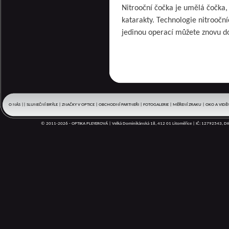
Nitrooční čočka je umělá čočka,
katarakty. Technologie nitroočn
jedinou operací můžete znovu do
O NÁS
|
|
SLUNEČNÍ BRÝLE
|
ZNAČKY V OPTICE
|
OBCHODNÍ PARTNEŘI
|
FOTOGALERIE
|
MĚŘENÍ ZRAKU
|
OKO A VIDĚ
BRÝLOVÉ OBRUBY
|
DOPLŇKY
|
BRÝLOVÉ ČOČKY
|
REFERENCE
|
|
KALENDÁŘ
|
© 2011-2026 - OPTIKA PLEYEROVÁ | Velká Dominikánská 18, 412 01 Litoměřice | IČ: 12792543, 