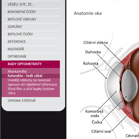
VĚDĚLI JSTE, ŽE...
KONTAKTNÍ ČOČKY
Anatomie oka
BRÝLOVÉ OBRUBY
DOPLŇKY
BRÝLOVÉ ČOČKY
REFERENCE
KALENDÁŘ
OPTIKOVNÍK
RADY OPTOMETRISTY
Akantaméby
Katarakta - šedý zákal
Uvádějí reklamy na laserové
operace očí objektivní informace
Slzný film a oční kapky Systane
Ultra
SIMONA STAŠOVÁ