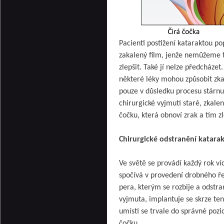
Pacienti postižení kataraktou pop
zakalený film, jenže nemůžeme t
zlepšit. Také jí nelze předcháze
některé léky mohou způsobit zkal
pouze v důsledku procesu stárnutí
chirurgické vyjmutí staré, zkal
čočku, která obnoví zrak a tím zl
Chirurgické odstranění katara
Ve světě se provádí každý rok ví
spočívá v provedení drobného řez
pera, kterým se rozbije a odstra
vyjmuta, implantuje se skrze te
umístí se trvale do správné poz
čočku.