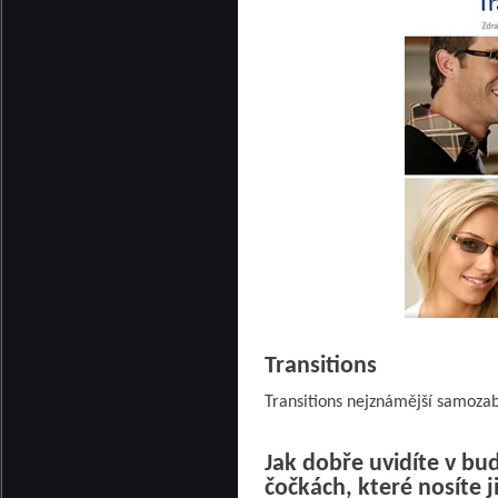
Transitions
Transitions nejznámější samozab
Jak dobře uvidíte v bud
čočkách, které nosíte j