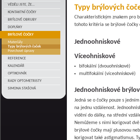
VĚDĚLI JSTE, ŽE...
Typy brýlových čoč
KONTAKTNÍ ČOČKY
Charakteristickým znakem pro br
BRÝLOVÉ OBRUBY
tohoto kritéria se brýlové čočky 
DOPLŇKY
BRÝLOVÉ ČOČKY
Jednoohniskové
Materiály
Typy brýlových čoček
Povrchové úpravy
Víceohniskové
REFERENCE
bifokální (dvouohniskové)
KALENDÁŘ
multifokální (víceohniskové)
OPTIKOVNÍK
RADY OPTOMETRISTY
SIMONA STAŠOVÁ
Jednoohniskové brýlov
Jedná se o čočky pouze s jedním
na jednu vzdálenost. Jednoohnis
vidění do dálky, na střední vzdál
Nemůžeme s nimi korigovat dvě 
brýlové čočky mají plusovou n
korigovat také astigmatismus. T