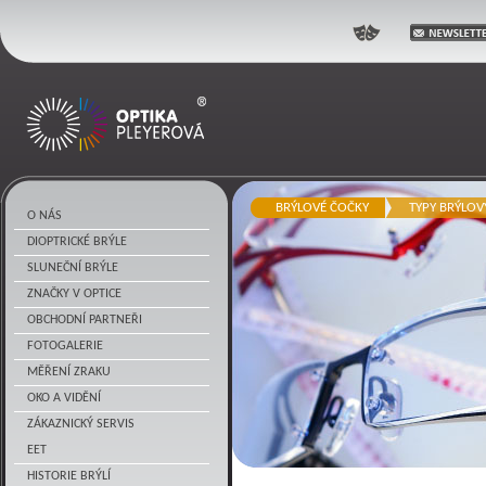
Optika Pleyerová
BRÝLOVÉ ČOČKY
TYPY BRÝLOV
O NÁS
DIOPTRICKÉ BRÝLE
SLUNEČNÍ BRÝLE
ZNAČKY V OPTICE
OBCHODNÍ PARTNEŘI
FOTOGALERIE
MĚŘENÍ ZRAKU
OKO A VIDĚNÍ
ZÁKAZNICKÝ SERVIS
EET
HISTORIE BRÝLÍ