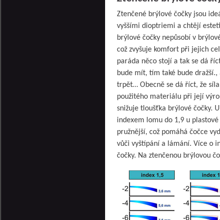
Ztenčené brýlové čočky jsou ideá
vyššími dioptriemi a chtějí estet
brýlové čočky nepůsobí v brýlové
což zvyšuje komfort při jejich 
paráda něco stojí a tak se dá ří
bude mít, tím také bude dražší.,
trpět… Obecně se dá říct, že síl
použitého materiálu při její vý
snižuje tloušťka brýlové čočky.
indexem lomu do 1,9 u plastové 
pružnější, což pomáhá čočce vyd
vůči vyštípání a lámání. Více o 
čočky. Na ztenčenou brýlovou čoč