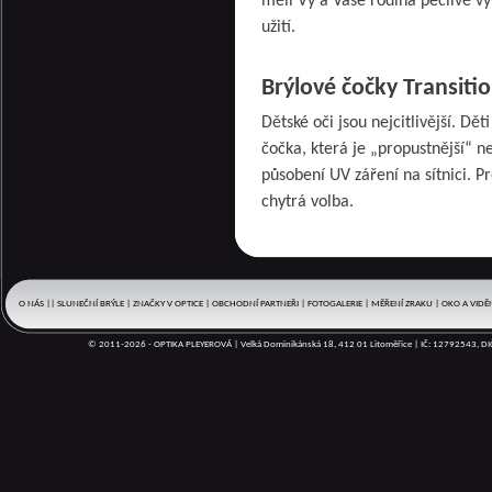
měli Vy a Vaše rodina pečlivě vy
užití.
Brýlové čočky Transitio
Dětské oči jsou nejcitlivější. Dě
čočka, která je „propustnější“ n
působení UV záření na sítnici. Pr
chytrá volba.
O NÁS
|
|
SLUNEČNÍ BRÝLE
|
ZNAČKY V OPTICE
|
OBCHODNÍ PARTNEŘI
|
FOTOGALERIE
|
MĚŘENÍ ZRAKU
|
OKO A VIDĚ
BRÝLOVÉ OBRUBY
|
DOPLŇKY
|
BRÝLOVÉ ČOČKY
|
REFERENCE
|
|
KALENDÁŘ
|
© 2011-2026 - OPTIKA PLEYEROVÁ | Velká Dominikánská 18, 412 01 Litoměřice | IČ: 12792543, 