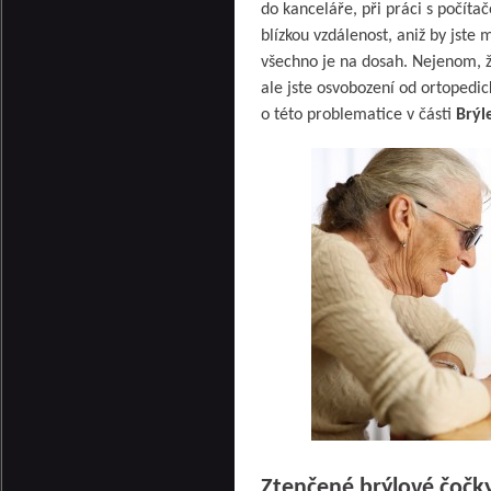
do kanceláře, při práci s počítač
blízkou vzdálenost, aniž by jste m
všechno je na dosah. Nejenom, ž
ale jste osvobození od ortopedi
o této problematice v části
Brýl
Ztenčené brýlové čočk