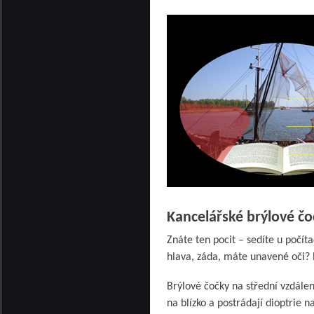
Kancelářské brýlové čo
Znáte ten pocit – sedíte u počít
hlava, záda, máte unavené oči? 
Brýlové čočky na střední vzdáleno
na blízko a postrádají dioptrie 