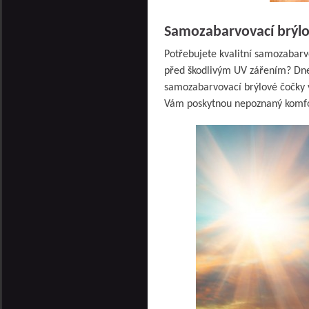
Samozabarvovací brýlo
Potřebujete kvalitní samozabarvo
před škodlivým UV zářením? Dn
samozabarvovací brýlové čočky v
Vám poskytnou nepoznaný komfort