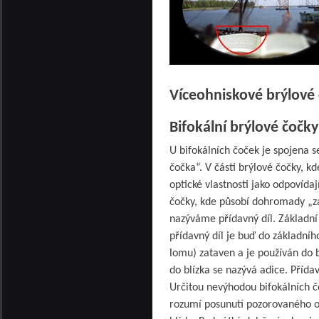
Víceohniskové brýlové
Bifokální brýlové čočky
U bifokálních čoček je spojena s
čočka“. V části brýlové čočky, k
optické vlastnosti jako odpovída
čočky, kde působí dohromady „zá
nazýváme přídavný díl. Základní d
přídavný díl je buď do základní
lomu) zataven a je používán do b
do blízka se nazývá adice. Přída
Určitou nevýhodou bifokálních č
rozumí posunutí pozorovaného o