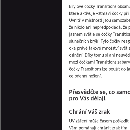
Brýlové čočky Transitions obsah
které aktivuje –ztmaví čočky př
Uvnitř v místnosti jsou samozaba
že nikdo ani nepředpokládá, že 
jasném světle se čočky Transiti
slunečních brýlí. Tyto čočky rea
oka právě takové množství světl
oslnění. Díky tomu si ani neuvěd
mezi čočkami Transitions zabarv
čočky Transitions lze použít do 
celodenní nošení.
Přesvědčte se, co samo
pro Vás dělají.
Chrání Váš zrak
UV záření může časem poškodit 
Vám pomáhají chránit zrak tím,