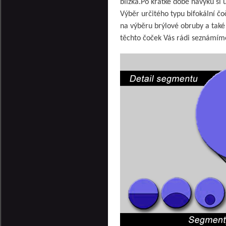
blízka.Po krátké době návyku si 
Výběr určitého typu bifokální čo
na výběru brýlové obruby a tak
těchto čoček Vás rádi seznámím