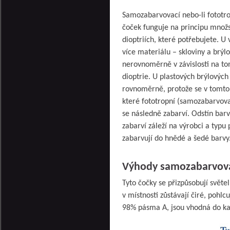
Samozabarvovací nebo-li fototro
čoček funguje na principu množst
dioptriích, které potřebujete. U 
více materiálu – skloviny a brýl
nerovnoměrně v závislosti na to
dioptrie. U plastových brýlových
rovnoměrně, protože se v tomto
které fototropní (samozabarvova
se následně zabarví. Odstín bar
zabarví záleží na výrobci a typu 
zabarvují do hnědé a šedé barvy
Výhody samozabarvova
Tyto čočky se přizpůsobují svě
v místnosti zůstávají čiré, pohlc
98% pásma A, jsou vhodná do kaž