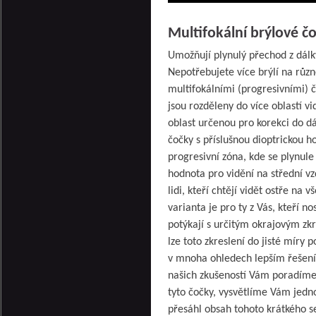
Multifokální brýlové č
Umožňují plynulý přechod z dálky
Nepotřebujete více brýlí na různ
multifokálními (progresivními) 
jsou rozděleny do více oblastí v
oblast určenou pro korekci do dál
čočky s příslušnou dioptrickou h
progresivní zóna, kde se plynule
hodnota pro vidění na střední vz
lidi, kteří chtějí vidět ostře na 
varianta je pro ty z Vás, kteří no
potýkají s určitým okrajovým zk
lze toto zkreslení do jisté míry p
v mnoha ohledech lepším řešením
našich zkušeností Vám poradíme
tyto čočky, vysvětlíme Vám jednot
přesáhl obsah tohoto krátkého s