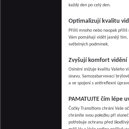
každý den po celý den.
Optimalizují kvalitu vi
Příliš mnoho nebo naopak příliš 
Vám pomáhají vidět jasněji tím, 
světelných podmínek.
Zvyšují komfort vidění
Oslnění snižuje kvalitu Vašeho v
únavu. Samozabarvovací brýlové č
a ve spojení s antireflexní úpra
PAMATUJTE čím lépe uvi
Čočky Transitions chrání Vaše oč
chráníte svou pokožku při slune
potřebuje ochranu před škodlivý